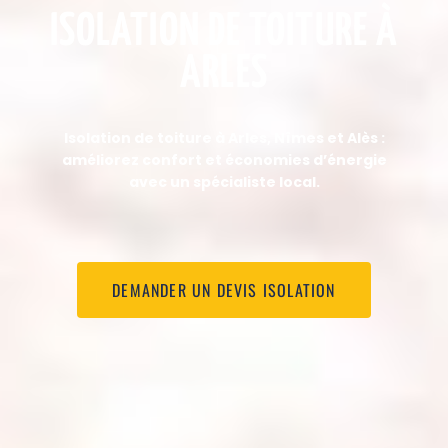
ISOLATION DE TOITURE À
ARLES
Isolation de toiture à Arles, Nîmes et Alès :
améliorez confort et économies d’énergie
avec un spécialiste local.
DEMANDER UN DEVIS ISOLATION