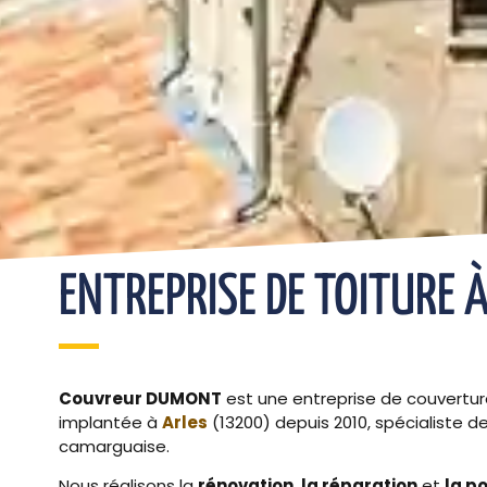
ENTREPRISE DE TOITURE 
Couvreur DUMONT
est une entreprise de couvertur
implantée à
Arles
(13200) depuis 2010, spécialiste de
camarguaise.
Nous réalisons la
rénovation, la réparation
et
la p