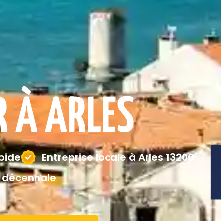
 À ARLES
apide
Entreprise locale à Arles 13200
 décennale